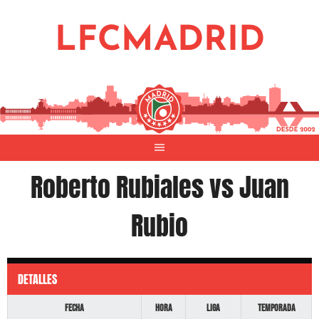
Saltar
al
LFCMADRID
contenido
Roberto Rubiales vs Juan
Rubio
DETALLES
Fecha
Hora
Liga
Temporada