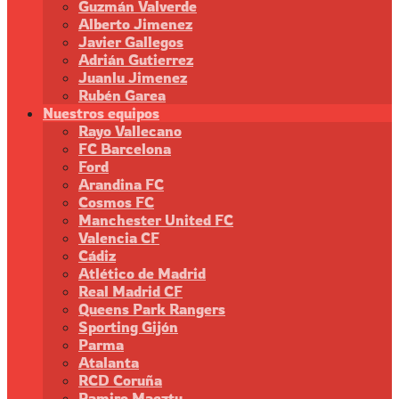
Guzmán Valverde
Alberto Jimenez
Javier Gallegos
Adrián Gutierrez
Juanlu Jimenez
Rubén Garea
Nuestros equipos
Rayo Vallecano
FC Barcelona
Ford
Arandina FC
Cosmos FC
Manchester United FC
Valencia CF
Cádiz
Atlético de Madrid
Real Madrid CF
Queens Park Rangers
Sporting Gijón
Parma
Atalanta
RCD Coruña
Ramiro Maeztu