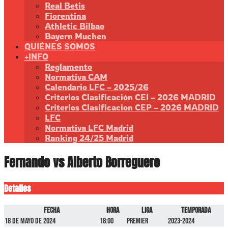
Real Betis
Fiorentina
Athletic Bilbao
Bayern Muchen
QUIÉNES SOMOS
+INFO
Reglamento
Normativa CAM
Calendario LFC – 2025/26
Criterios Clasificación CEI – 2026 MADRID
Criterios Clasificacion CEP – 2026 MADRID
LFC
Normativa LFC Madrid
Ranking 24/25 Madrid
Fernando vs Alberto Borreguero
Detalles
Fecha
Hora
Liga
Temporada
18 de mayo de 2024
18:00
Premier
2023-2024