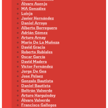
Álvaro Asenjo
MA González
Luisja
Javier Hernández
Daniel Arroyo
Alberto Borreguero
Adrián Gómez
Arturo Arnay
Mario De La Muñoza
David Gracia
Roberto Rubiales
Oscar García
David Madera
Víctor Fernández
Jorge De Gea
Jose Pelaez
Gonzalo Bautista
Daniel Bautista
Beltrán Valverde
Arturo Harguindey
Álvaro Valverde
Francisco Gallegos