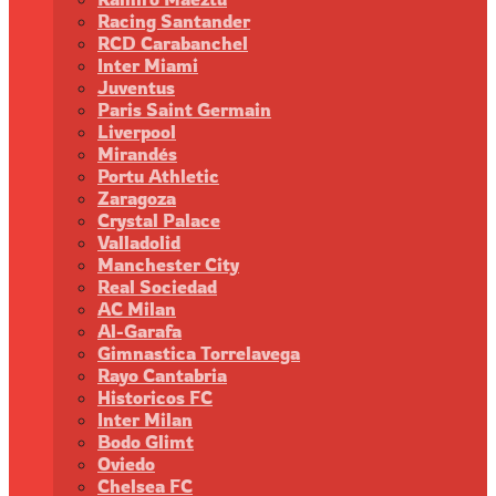
Racing Santander
RCD Carabanchel
Inter Miami
Juventus
Paris Saint Germain
Liverpool
Mirandés
Portu Athletic
Zaragoza
Crystal Palace
Valladolid
Manchester City
Real Sociedad
AC Milan
Al-Garafa
Gimnastica Torrelavega
Rayo Cantabria
Historicos FC
Inter Milan
Bodo Glimt
Oviedo
Chelsea FC