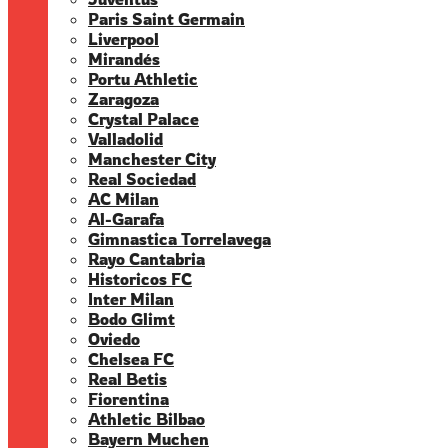
Paris Saint Germain
Liverpool
Mirandés
Portu Athletic
Zaragoza
Crystal Palace
Valladolid
Manchester City
Real Sociedad
AC Milan
Al-Garafa
Gimnastica Torrelavega
Rayo Cantabria
Historicos FC
Inter Milan
Bodo Glimt
Oviedo
Chelsea FC
Real Betis
Fiorentina
Athletic Bilbao
Bayern Muchen