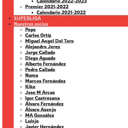
Calendario 2022-2023
Premier 2021-2022
Calendario 2021-2022
SUPERLIGA
Nuestros socios
Pepe
Carlos Ortíz
Miguel Angel Del Toro
Alejandro Jerez
Jorge Callado
Diego Aguado
Alberto Fernández
Pedro Callado
Numa
Marcos Fernández
Kike
Jose M Arcas
Igor Castresana
Álvaro Fernández
Álvaro Asenjo
MA González
Luisja
Javier Hernández