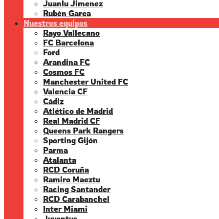
Juanlu Jimenez
Rubén Garea
Nuestros equipos
Rayo Vallecano
FC Barcelona
Ford
Arandina FC
Cosmos FC
Manchester United FC
Valencia CF
Cádiz
Atlético de Madrid
Real Madrid CF
Queens Park Rangers
Sporting Gijón
Parma
Atalanta
RCD Coruña
Ramiro Maeztu
Racing Santander
RCD Carabanchel
Inter Miami
Juventus