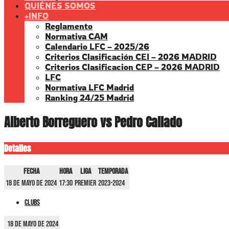
QUIÉNES SOMOS
+INFO
Reglamento
Normativa CAM
Calendario LFC – 2025/26
Criterios Clasificación CEI – 2026 MADRID
Criterios Clasificacion CEP – 2026 MADRID
LFC
Normativa LFC Madrid
Ranking 24/25 Madrid
Alberto Borreguero vs Pedro Callado
Detalles
Fecha
Hora
Liga
Temporada
18 de mayo de 2024
17:30
Premier
2023-2024
Clubs
18 de mayo de 2024