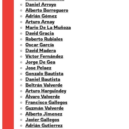
Daniel Arroyo
Alberto Borreguero
Adrián Gómez
Arturo Arnay
Mario De La Muñoza
David Gracia
Roberto Rubiales
Oscar García
David Madera
Víctor Fernández
Jorge De Gea
Jose Pelaez
Gonzalo Bautista
Daniel Bautista
Beltrán Valverde
Arturo Harguindey
Álvaro Valverde
Francisco Gallegos
Guzmán Valverde
Alberto Jimenez
Javier Gallegos
Adrián Gutierrez