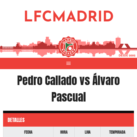
Saltar
al
LFCMADRID
contenido
Pedro Callado vs Álvaro
Pascual
DETALLES
Fecha
Hora
Liga
Temporada