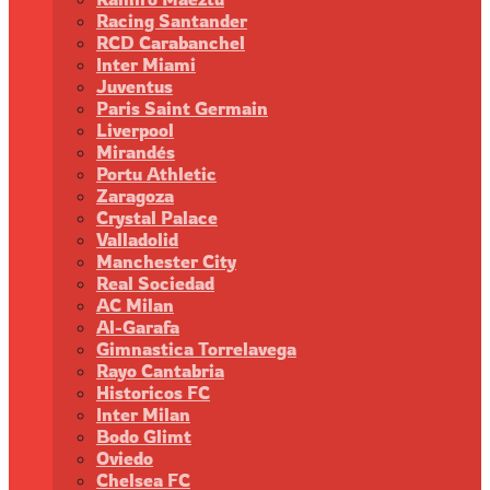
Racing Santander
RCD Carabanchel
Inter Miami
Juventus
Paris Saint Germain
Liverpool
Mirandés
Portu Athletic
Zaragoza
Crystal Palace
Valladolid
Manchester City
Real Sociedad
AC Milan
Al-Garafa
Gimnastica Torrelavega
Rayo Cantabria
Historicos FC
Inter Milan
Bodo Glimt
Oviedo
Chelsea FC