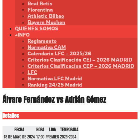
Real Betis
Fiorentina
Athletic Bilbao
Bayern Muchen
QUIÉNES SOMOS
+INFO
Reglamento
Normativa CAM
Calendario LFC – 2025/26
Criterios Clasificación CEI – 2026 MADRID
Criterios Clasificacion CEP – 2026 MADRID
LFC
Normativa LFC Madrid
Ranking 24/25 Madrid
Álvaro Fernández vs Adrián Gómez
Detalles
Fecha
Hora
Liga
Temporada
18 de mayo de 2024
17:00
Premier
2023-2024