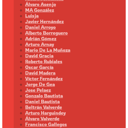
Álvaro Asenjo
MA González
Luisja
Javier Hernández
Daniel Arroyo
Alberto Borreguero
Adrián Gómez
Arturo Arnay
Mario De La Muñoza
David Gracia
Roberto Rubiales
Oscar García
David Madera
Víctor Fernández
Jorge De Gea
Jose Pelaez
Gonzalo Bautista
Daniel Bautista
Beltrán Valverde
Arturo Harguindey
Álvaro Valverde
Francisco Gallegos