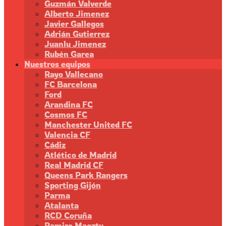
Guzmán Valverde
Alberto Jimenez
Javier Gallegos
Adrián Gutierrez
Juanlu Jimenez
Rubén Garea
Nuestros equipos
Rayo Vallecano
FC Barcelona
Ford
Arandina FC
Cosmos FC
Manchester United FC
Valencia CF
Cádiz
Atlético de Madrid
Real Madrid CF
Queens Park Rangers
Sporting Gijón
Parma
Atalanta
RCD Coruña
Ramiro Maeztu