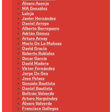
Álvaro Asenjo
MA González
Luisja
Javier Hernández
Daniel Arroyo
Alberto Borreguero
Adrián Gómez
Arturo Arnay
Mario De La Muñoza
David Gracia
Roberto Rubiales
Oscar García
David Madera
Víctor Fernández
Jorge De Gea
Jose Pelaez
Gonzalo Bautista
Daniel Bautista
Beltrán Valverde
Arturo Harguindey
Álvaro Valverde
Francisco Gallegos