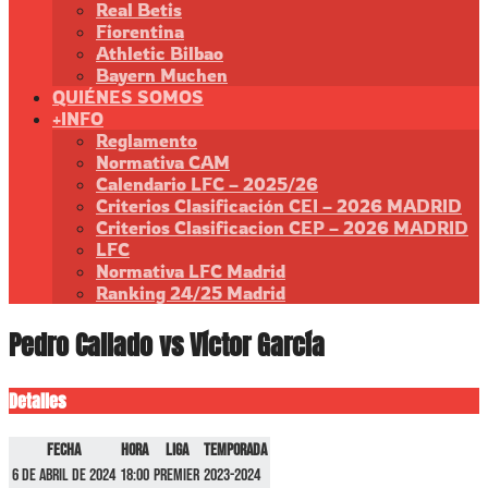
Real Betis
Fiorentina
Athletic Bilbao
Bayern Muchen
QUIÉNES SOMOS
+INFO
Reglamento
Normativa CAM
Calendario LFC – 2025/26
Criterios Clasificación CEI – 2026 MADRID
Criterios Clasificacion CEP – 2026 MADRID
LFC
Normativa LFC Madrid
Ranking 24/25 Madrid
Pedro Callado vs Víctor García
Detalles
Fecha
Hora
Liga
Temporada
6 de abril de 2024
18:00
Premier
2023-2024