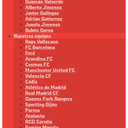
Guzmán Valverde
Alberto Jimenez
Javier Gallegos
Adrián Gutierrez
Juanlu Jimenez
Rubén Garea
Nuestros equipos
Rayo Vallecano
FC Barcelona
Ford
Arandina FC
Cosmos FC
Manchester United FC
Valencia CF
Cádiz
Atlético de Madrid
Real Madrid CF
Queens Park Rangers
Sporting Gijón
Parma
Atalanta
RCD Coruña
Ramiro Maeztu