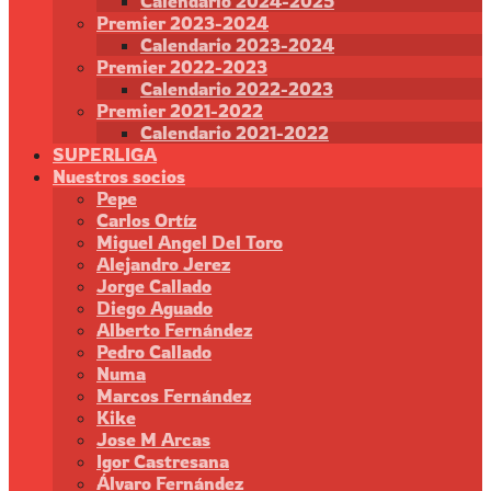
Calendario 2024-2025
Premier 2023-2024
Calendario 2023-2024
Premier 2022-2023
Calendario 2022-2023
Premier 2021-2022
Calendario 2021-2022
SUPERLIGA
Nuestros socios
Pepe
Carlos Ortíz
Miguel Angel Del Toro
Alejandro Jerez
Jorge Callado
Diego Aguado
Alberto Fernández
Pedro Callado
Numa
Marcos Fernández
Kike
Jose M Arcas
Igor Castresana
Álvaro Fernández