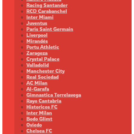
Racing Santander
RCD Carabanchel
Inter Miami
Juventus
Paris Saint Germain
Liverpool
Mirandés
Portu Athletic
Zaragoza
Crystal Palace
Valladolid
Manchester City
Real Sociedad
AC Milan
Al-Garafa
Gimnastica Torrelavega
Rayo Cantabria
Historicos FC
Inter Milan
Bodo Glimt
Oviedo
Chelsea FC