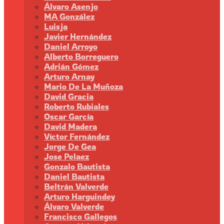
Álvaro Asenjo
MA González
Luisja
Javier Hernández
Daniel Arroyo
Alberto Borreguero
Adrián Gómez
Arturo Arnay
Mario De La Muñoza
David Gracia
Roberto Rubiales
Oscar García
David Madera
Víctor Fernández
Jorge De Gea
Jose Pelaez
Gonzalo Bautista
Daniel Bautista
Beltrán Valverde
Arturo Harguindey
Álvaro Valverde
Francisco Gallegos