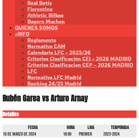
Real Betis
Fiorentina
Athletic Bilbao
Bayern Muchen
QUIÉNES SOMOS
+INFO
Reglamento
Normativa CAM
Calendario LFC – 2025/26
Criterios Clasificación CEI – 2026 MADRID
Criterios Clasificacion CEP – 2026 MADRID
LFC
Normativa LFC Madrid
Ranking 24/25 Madrid
Rubén Garea vs Arturo Arnay
Detalles
Fecha
Hora
Liga
Temporada
16 de marzo de 2024
18:00
Premier
2023-2024