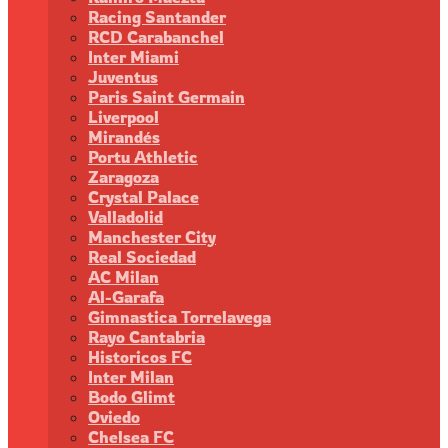
Racing Santander
RCD Carabanchel
Inter Miami
Juventus
Paris Saint Germain
Liverpool
Mirandés
Portu Athletic
Zaragoza
Crystal Palace
Valladolid
Manchester City
Real Sociedad
AC Milan
Al-Garafa
Gimnastica Torrelavega
Rayo Cantabria
Historicos FC
Inter Milan
Bodo Glimt
Oviedo
Chelsea FC