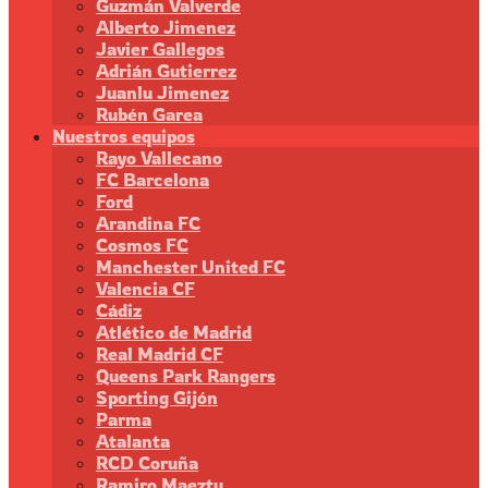
Guzmán Valverde
Alberto Jimenez
Javier Gallegos
Adrián Gutierrez
Juanlu Jimenez
Rubén Garea
Nuestros equipos
Rayo Vallecano
FC Barcelona
Ford
Arandina FC
Cosmos FC
Manchester United FC
Valencia CF
Cádiz
Atlético de Madrid
Real Madrid CF
Queens Park Rangers
Sporting Gijón
Parma
Atalanta
RCD Coruña
Ramiro Maeztu