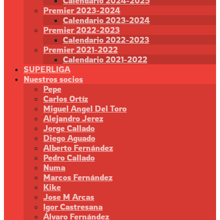
Calendario 2024-2025
Premier 2023-2024
Calendario 2023-2024
Premier 2022-2023
Calendario 2022-2023
Premier 2021-2022
Calendario 2021-2022
SUPERLIGA
Nuestros socios
Pepe
Carlos Ortíz
Miguel Angel Del Toro
Alejandro Jerez
Jorge Callado
Diego Aguado
Alberto Fernández
Pedro Callado
Numa
Marcos Fernández
Kike
Jose M Arcas
Igor Castresana
Álvaro Fernández