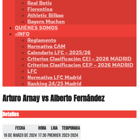
Real Betis
Fiorentina
Athletic Bilbao
Bayern Muchen
QUIÉNES SOMOS
+INFO
Reglamento
Normativa CAM
Calendario LFC – 2025/26
Criterios Clasificación CEI – 2026 MADRID
Criterios Clasificacion CEP – 2026 MADRID
LFC
Normativa LFC Madrid
Ranking 24/25 Madrid
Arturo Arnay vs Alberto Fernández
Detalles
Fecha
Hora
Liga
Temporada
16 de marzo de 2024
17:30
Premier
2023-2024