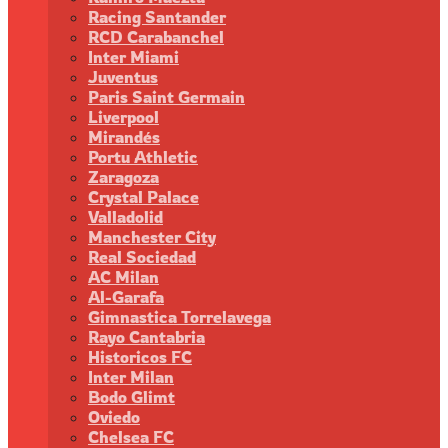
Racing Santander
RCD Carabanchel
Inter Miami
Juventus
Paris Saint Germain
Liverpool
Mirandés
Portu Athletic
Zaragoza
Crystal Palace
Valladolid
Manchester City
Real Sociedad
AC Milan
Al-Garafa
Gimnastica Torrelavega
Rayo Cantabria
Historicos FC
Inter Milan
Bodo Glimt
Oviedo
Chelsea FC