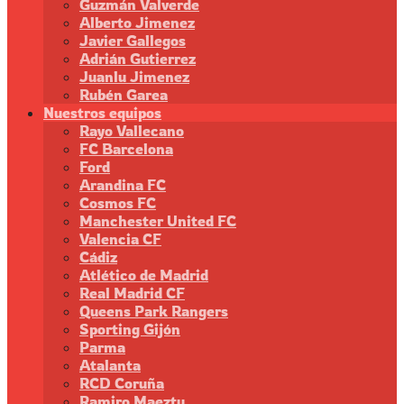
Guzmán Valverde
Alberto Jimenez
Javier Gallegos
Adrián Gutierrez
Juanlu Jimenez
Rubén Garea
Nuestros equipos
Rayo Vallecano
FC Barcelona
Ford
Arandina FC
Cosmos FC
Manchester United FC
Valencia CF
Cádiz
Atlético de Madrid
Real Madrid CF
Queens Park Rangers
Sporting Gijón
Parma
Atalanta
RCD Coruña
Ramiro Maeztu