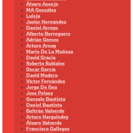
Álvaro Asenjo
MA González
Luisja
Javier Hernández
Daniel Arroyo
Alberto Borreguero
Adrián Gómez
Arturo Arnay
Mario De La Muñoza
David Gracia
Roberto Rubiales
Oscar García
David Madera
Víctor Fernández
Jorge De Gea
Jose Pelaez
Gonzalo Bautista
Daniel Bautista
Beltrán Valverde
Arturo Harguindey
Álvaro Valverde
Francisco Gallegos