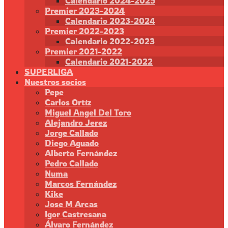
Calendario 2024-2025
Premier 2023-2024
Calendario 2023-2024
Premier 2022-2023
Calendario 2022-2023
Premier 2021-2022
Calendario 2021-2022
SUPERLIGA
Nuestros socios
Pepe
Carlos Ortíz
Miguel Angel Del Toro
Alejandro Jerez
Jorge Callado
Diego Aguado
Alberto Fernández
Pedro Callado
Numa
Marcos Fernández
Kike
Jose M Arcas
Igor Castresana
Álvaro Fernández