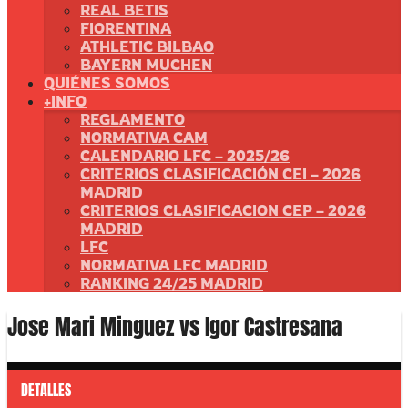
REAL BETIS
FIORENTINA
ATHLETIC BILBAO
BAYERN MUCHEN
QUIÉNES SOMOS
+INFO
REGLAMENTO
NORMATIVA CAM
CALENDARIO LFC – 2025/26
CRITERIOS CLASIFICACIÓN CEI – 2026
MADRID
CRITERIOS CLASIFICACION CEP – 2026
MADRID
LFC
NORMATIVA LFC MADRID
RANKING 24/25 MADRID
Jose Mari Minguez vs Igor Castresana
DETALLES