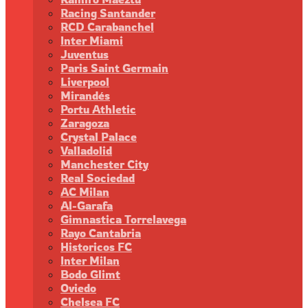
Racing Santander
RCD Carabanchel
Inter Miami
Juventus
Paris Saint Germain
Liverpool
Mirandés
Portu Athletic
Zaragoza
Crystal Palace
Valladolid
Manchester City
Real Sociedad
AC Milan
Al-Garafa
Gimnastica Torrelavega
Rayo Cantabria
Historicos FC
Inter Milan
Bodo Glimt
Oviedo
Chelsea FC