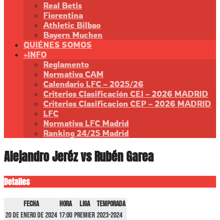
Real Betis
Fiorentina
Athletic Bilbao
Bayern Muchen
QUIÉNES SOMOS
+INFO
Reglamento
Normativa CAM
Calendario LFC – 2025/26
Criterios Clasificación CEI – 2026 MADRID
Criterios Clasificacion CEP – 2026 MADRID
LFC
Normativa LFC Madrid
Ranking 24/25 Madrid
Alejandro Jeréz vs Rubén Garea
Detalles
Fecha
Hora
Liga
Temporada
20 de enero de 2024
17:00
Premier
2023-2024