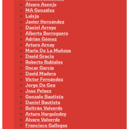
Álvaro Asenjo
MA González
Luisja
Javier Hernández
Daniel Arroyo
Alberto Borreguero
Adrián Gómez
Arturo Arnay
Mario De La Muñoza
David Gracia
Roberto Rubiales
Oscar García
David Madera
Víctor Fernández
Jorge De Gea
Jose Pelaez
Gonzalo Bautista
Daniel Bautista
Beltrán Valverde
Arturo Harguindey
Álvaro Valverde
Francisco Gallegos