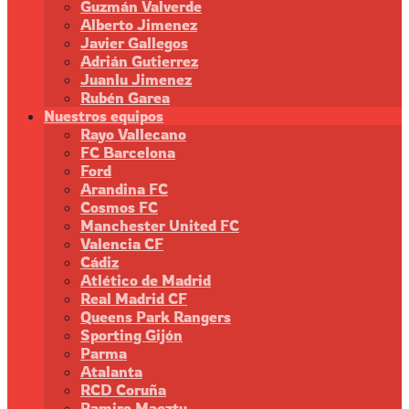
Guzmán Valverde
Alberto Jimenez
Javier Gallegos
Adrián Gutierrez
Juanlu Jimenez
Rubén Garea
Nuestros equipos
Rayo Vallecano
FC Barcelona
Ford
Arandina FC
Cosmos FC
Manchester United FC
Valencia CF
Cádiz
Atlético de Madrid
Real Madrid CF
Queens Park Rangers
Sporting Gijón
Parma
Atalanta
RCD Coruña
Ramiro Maeztu