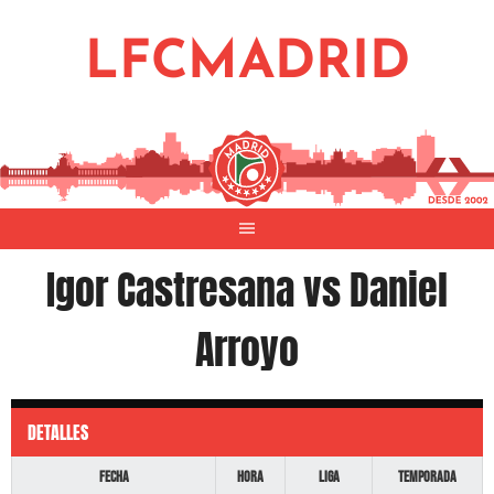
Saltar
al
LFCMADRID
contenido
Igor Castresana vs Daniel
Arroyo
DETALLES
Fecha
Hora
Liga
Temporada