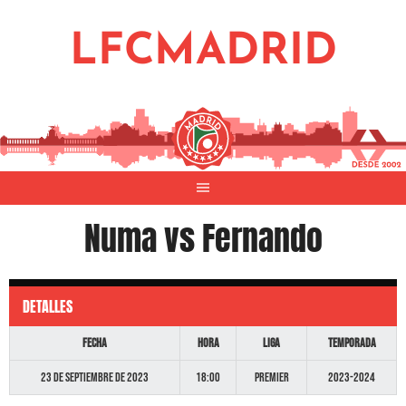
Saltar
al
LFCMADRID
contenido
Numa vs Fernando
DETALLES
Fecha
Hora
Liga
Temporada
23 de septiembre de 2023
18:00
Premier
2023-2024