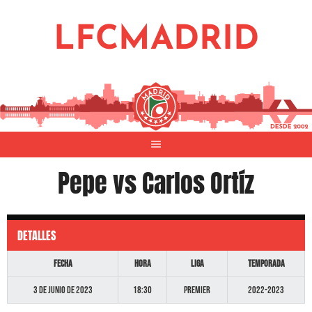
Saltar
al
LFCMADRID
contenido
Pepe vs Carlos Ortíz
DETALLES
Fecha
Hora
Liga
Temporada
3 de junio de 2023
18:30
Premier
2022-2023