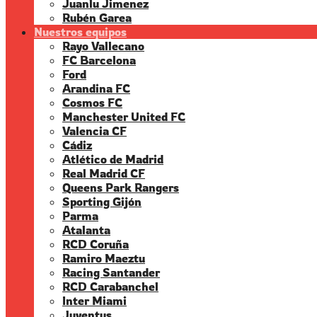
Juanlu Jimenez
Rubén Garea
Nuestros equipos
Rayo Vallecano
FC Barcelona
Ford
Arandina FC
Cosmos FC
Manchester United FC
Valencia CF
Cádiz
Atlético de Madrid
Real Madrid CF
Queens Park Rangers
Sporting Gijón
Parma
Atalanta
RCD Coruña
Ramiro Maeztu
Racing Santander
RCD Carabanchel
Inter Miami
Juventus