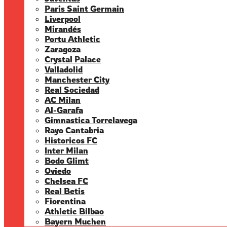
Paris Saint Germain
Liverpool
Mirandés
Portu Athletic
Zaragoza
Crystal Palace
Valladolid
Manchester City
Real Sociedad
AC Milan
Al-Garafa
Gimnastica Torrelavega
Rayo Cantabria
Historicos FC
Inter Milan
Bodo Glimt
Oviedo
Chelsea FC
Real Betis
Fiorentina
Athletic Bilbao
Bayern Muchen