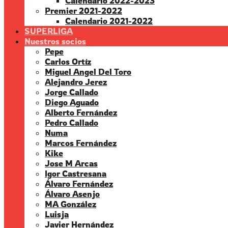
Calendario 2022-2023
Premier 2021-2022
Calendario 2021-2022
SUPERLIGA
Nuestros socios
Pepe
Carlos Ortíz
Miguel Angel Del Toro
Alejandro Jerez
Jorge Callado
Diego Aguado
Alberto Fernández
Pedro Callado
Numa
Marcos Fernández
Kike
Jose M Arcas
Igor Castresana
Álvaro Fernández
Álvaro Asenjo
MA González
Luisja
Javier Hernández