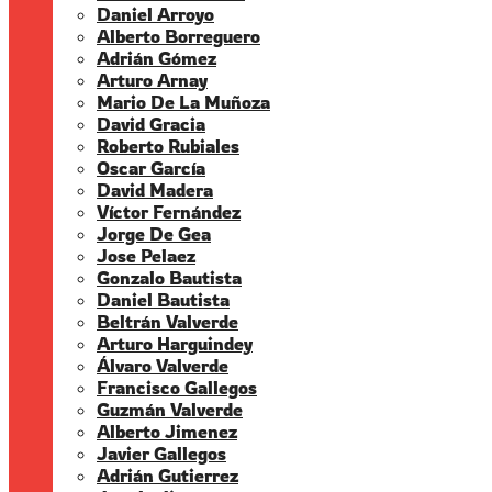
Daniel Arroyo
Alberto Borreguero
Adrián Gómez
Arturo Arnay
Mario De La Muñoza
David Gracia
Roberto Rubiales
Oscar García
David Madera
Víctor Fernández
Jorge De Gea
Jose Pelaez
Gonzalo Bautista
Daniel Bautista
Beltrán Valverde
Arturo Harguindey
Álvaro Valverde
Francisco Gallegos
Guzmán Valverde
Alberto Jimenez
Javier Gallegos
Adrián Gutierrez