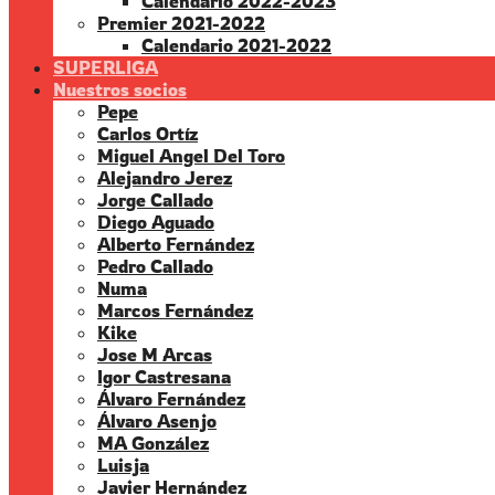
Calendario 2022-2023
Premier 2021-2022
Calendario 2021-2022
SUPERLIGA
Nuestros socios
Pepe
Carlos Ortíz
Miguel Angel Del Toro
Alejandro Jerez
Jorge Callado
Diego Aguado
Alberto Fernández
Pedro Callado
Numa
Marcos Fernández
Kike
Jose M Arcas
Igor Castresana
Álvaro Fernández
Álvaro Asenjo
MA González
Luisja
Javier Hernández