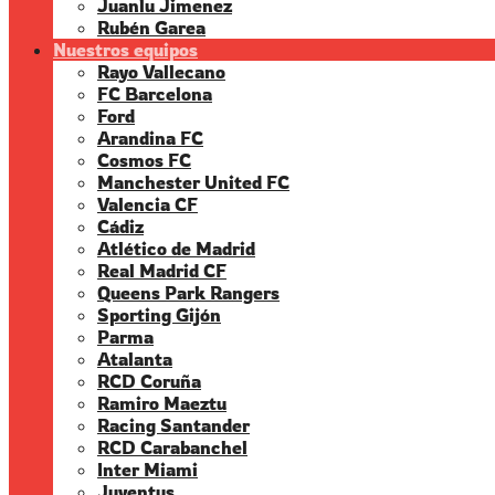
Juanlu Jimenez
Rubén Garea
Nuestros equipos
Rayo Vallecano
FC Barcelona
Ford
Arandina FC
Cosmos FC
Manchester United FC
Valencia CF
Cádiz
Atlético de Madrid
Real Madrid CF
Queens Park Rangers
Sporting Gijón
Parma
Atalanta
RCD Coruña
Ramiro Maeztu
Racing Santander
RCD Carabanchel
Inter Miami
Juventus