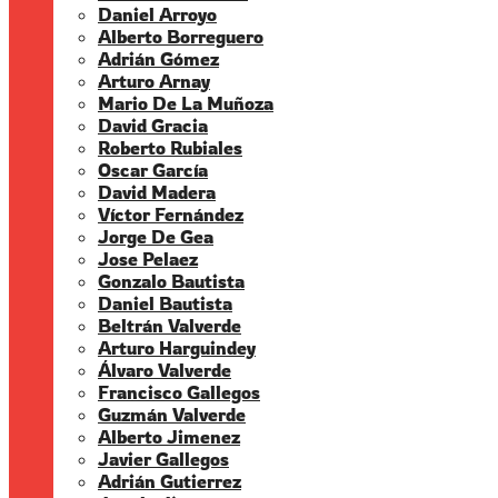
Daniel Arroyo
Alberto Borreguero
Adrián Gómez
Arturo Arnay
Mario De La Muñoza
David Gracia
Roberto Rubiales
Oscar García
David Madera
Víctor Fernández
Jorge De Gea
Jose Pelaez
Gonzalo Bautista
Daniel Bautista
Beltrán Valverde
Arturo Harguindey
Álvaro Valverde
Francisco Gallegos
Guzmán Valverde
Alberto Jimenez
Javier Gallegos
Adrián Gutierrez