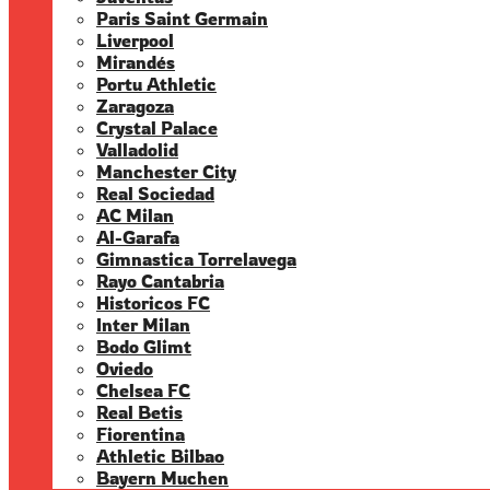
Paris Saint Germain
Liverpool
Mirandés
Portu Athletic
Zaragoza
Crystal Palace
Valladolid
Manchester City
Real Sociedad
AC Milan
Al-Garafa
Gimnastica Torrelavega
Rayo Cantabria
Historicos FC
Inter Milan
Bodo Glimt
Oviedo
Chelsea FC
Real Betis
Fiorentina
Athletic Bilbao
Bayern Muchen