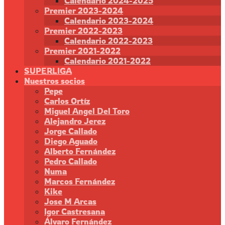
Calendario 2024-2025
Premier 2023-2024
Calendario 2023-2024
Premier 2022-2023
Calendario 2022-2023
Premier 2021-2022
Calendario 2021-2022
SUPERLIGA
Nuestros socios
Pepe
Carlos Ortíz
Miguel Angel Del Toro
Alejandro Jerez
Jorge Callado
Diego Aguado
Alberto Fernández
Pedro Callado
Numa
Marcos Fernández
Kike
Jose M Arcas
Igor Castresana
Álvaro Fernández