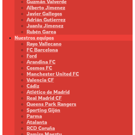
Guzmán Valverde
Alberto Jimenez
Javier Gallegos
Adrián Gutierrez
Juanlu Jimenez
Rubén Garea
Nuestros equipos
Rayo Vallecano
FC Barcelona
Ford
Arandina FC
Cosmos FC
Manchester United FC
Valencia CF
Cádiz
Atlético de Madrid
Real Madrid CF
Queens Park Rangers
Sporting Gijón
Parma
Atalanta
RCD Coruña
Ramiro Maeztu