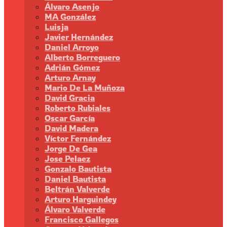
Álvaro Asenjo
MA González
Luisja
Javier Hernández
Daniel Arroyo
Alberto Borreguero
Adrián Gómez
Arturo Arnay
Mario De La Muñoza
David Gracia
Roberto Rubiales
Oscar García
David Madera
Víctor Fernández
Jorge De Gea
Jose Pelaez
Gonzalo Bautista
Daniel Bautista
Beltrán Valverde
Arturo Harguindey
Álvaro Valverde
Francisco Gallegos