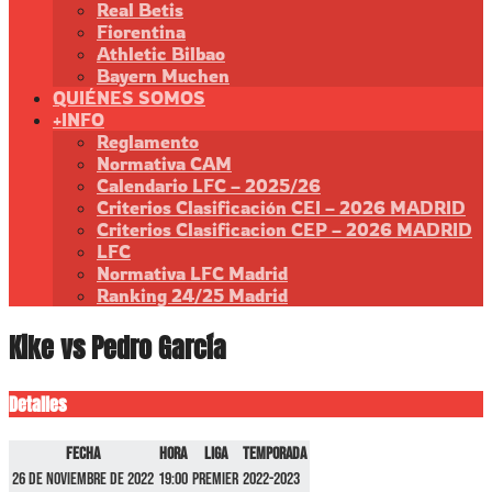
Real Betis
Fiorentina
Athletic Bilbao
Bayern Muchen
QUIÉNES SOMOS
+INFO
Reglamento
Normativa CAM
Calendario LFC – 2025/26
Criterios Clasificación CEI – 2026 MADRID
Criterios Clasificacion CEP – 2026 MADRID
LFC
Normativa LFC Madrid
Ranking 24/25 Madrid
Kike vs Pedro García
Detalles
Fecha
Hora
Liga
Temporada
26 de noviembre de 2022
19:00
Premier
2022-2023