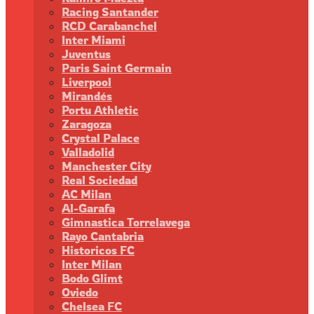
Racing Santander
RCD Carabanchel
Inter Miami
Juventus
Paris Saint Germain
Liverpool
Mirandés
Portu Athletic
Zaragoza
Crystal Palace
Valladolid
Manchester City
Real Sociedad
AC Milan
Al-Garafa
Gimnastica Torrelavega
Rayo Cantabria
Historicos FC
Inter Milan
Bodo Glimt
Oviedo
Chelsea FC