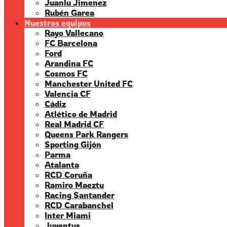
Juanlu Jimenez
Rubén Garea
Nuestros equipos
Rayo Vallecano
FC Barcelona
Ford
Arandina FC
Cosmos FC
Manchester United FC
Valencia CF
Cádiz
Atlético de Madrid
Real Madrid CF
Queens Park Rangers
Sporting Gijón
Parma
Atalanta
RCD Coruña
Ramiro Maeztu
Racing Santander
RCD Carabanchel
Inter Miami
Juventus