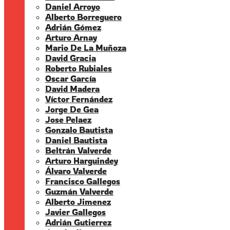
Daniel Arroyo
Alberto Borreguero
Adrián Gómez
Arturo Arnay
Mario De La Muñoza
David Gracia
Roberto Rubiales
Oscar García
David Madera
Víctor Fernández
Jorge De Gea
Jose Pelaez
Gonzalo Bautista
Daniel Bautista
Beltrán Valverde
Arturo Harguindey
Álvaro Valverde
Francisco Gallegos
Guzmán Valverde
Alberto Jimenez
Javier Gallegos
Adrián Gutierrez