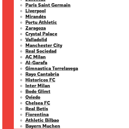
Paris Saint Germain
Liverpool
Mirandés
Portu Athletic
Zaragoza
Crystal Palace
Valladolid
Manchester City
Real Sociedad
AC Milan
Al-Garafa
Gimnastica Torrelavega
Rayo Cantabria
Historicos FC
Inter Milan
Bodo Glimt
Oviedo
Chelsea FC
Real Betis
Fiorentina
Athletic Bilbao
Bayern Muchen