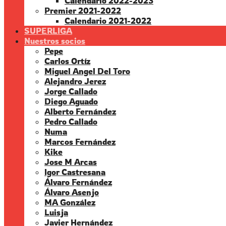
Calendario 2022-2023
Premier 2021-2022
Calendario 2021-2022
SUPERLIGA
Nuestros socios
Pepe
Carlos Ortíz
Miguel Angel Del Toro
Alejandro Jerez
Jorge Callado
Diego Aguado
Alberto Fernández
Pedro Callado
Numa
Marcos Fernández
Kike
Jose M Arcas
Igor Castresana
Álvaro Fernández
Álvaro Asenjo
MA González
Luisja
Javier Hernández