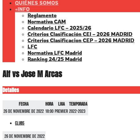
QUIÉNES SOMOS
+INFO
Reglamento
Normativa CAM
Calendario LFC – 2025/26
Criterios Clasificación CEI – 2026 MADRID
Criterios Clasificacion CEP – 2026 MADRID
LFC
Normativa LFC Madrid
Ranking 24/25 Madrid
Alf vs Jose M Arcas
Detalles
Fecha
Hora
Liga
Temporada
26 de noviembre de 2022
18:00
Premier
2022-2023
Clubs
26 de noviembre de 2022