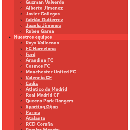
Guzmán Valverde
Alberto Jimenez
Javier Gallegos
Adrián Gutierrez
Juanlu Jimenez
Rubén Garea
Nuestros equipos
Rayo Vallecano
FC Barcelona
Ford
Arandina FC
Cosmos FC
Manchester United FC
Valencia CF
Cádiz
Atlético de Madrid
Real Madrid CF
Queens Park Rangers
Sporting Gijón
Parma
Atalanta
RCD Coruña
Ramiro Maeztu