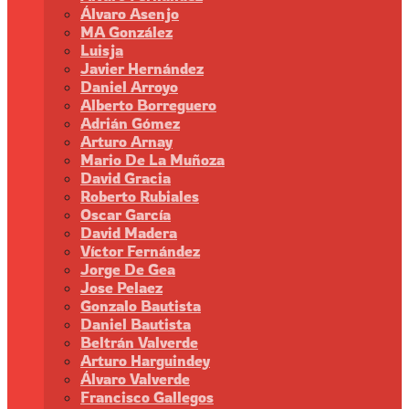
Álvaro Asenjo
MA González
Luisja
Javier Hernández
Daniel Arroyo
Alberto Borreguero
Adrián Gómez
Arturo Arnay
Mario De La Muñoza
David Gracia
Roberto Rubiales
Oscar García
David Madera
Víctor Fernández
Jorge De Gea
Jose Pelaez
Gonzalo Bautista
Daniel Bautista
Beltrán Valverde
Arturo Harguindey
Álvaro Valverde
Francisco Gallegos