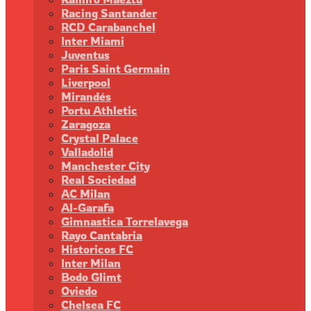
Racing Santander
RCD Carabanchel
Inter Miami
Juventus
Paris Saint Germain
Liverpool
Mirandés
Portu Athletic
Zaragoza
Crystal Palace
Valladolid
Manchester City
Real Sociedad
AC Milan
Al-Garafa
Gimnastica Torrelavega
Rayo Cantabria
Historicos FC
Inter Milan
Bodo Glimt
Oviedo
Chelsea FC