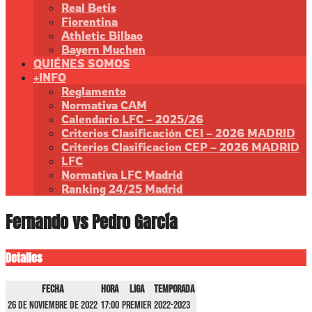
Real Betis
Fiorentina
Athletic Bilbao
Bayern Muchen
QUIÉNES SOMOS
+INFO
Reglamento
Normativa CAM
Calendario LFC – 2025/26
Criterios Clasificación CEI – 2026 MADRID
Criterios Clasificacion CEP – 2026 MADRID
LFC
Normativa LFC Madrid
Ranking 24/25 Madrid
Fernando vs Pedro García
Detalles
Fecha
Hora
Liga
Temporada
26 de noviembre de 2022
17:00
Premier
2022-2023