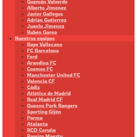
Guzmán Valverde
Alberto Jimenez
Javier Gallegos
Adrián Gutierrez
Juanlu Jimenez
Rubén Garea
Nuestros equipos
Rayo Vallecano
FC Barcelona
Ford
Arandina FC
Cosmos FC
Manchester United FC
Valencia CF
Cádiz
Atlético de Madrid
Real Madrid CF
Queens Park Rangers
Sporting Gijón
Parma
Atalanta
RCD Coruña
Ramiro Maeztu