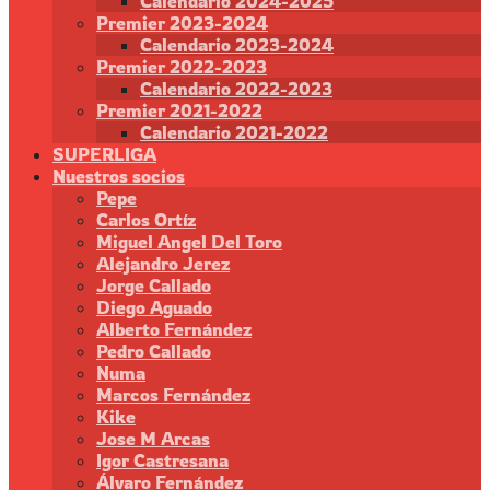
Calendario 2024-2025
Premier 2023-2024
Calendario 2023-2024
Premier 2022-2023
Calendario 2022-2023
Premier 2021-2022
Calendario 2021-2022
SUPERLIGA
Nuestros socios
Pepe
Carlos Ortíz
Miguel Angel Del Toro
Alejandro Jerez
Jorge Callado
Diego Aguado
Alberto Fernández
Pedro Callado
Numa
Marcos Fernández
Kike
Jose M Arcas
Igor Castresana
Álvaro Fernández