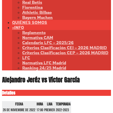
Real Betis
Fiorentina
Athletic Bilbao
Bayern Muchen
QUIÉNES SOMOS
+INFO
Reglamento
Normativa CAM
Calendario LFC – 2025/26
Criterios Clasificación CEI – 2026 MADRID
Criterios Clasificacion CEP – 2026 MADRID
LFC
Normativa LFC Madrid
Ranking 24/25 Madrid
Alejandro Jeréz vs Víctor García
Detalles
Fecha
Hora
Liga
Temporada
26 de noviembre de 2022
17:00
Premier
2022-2023