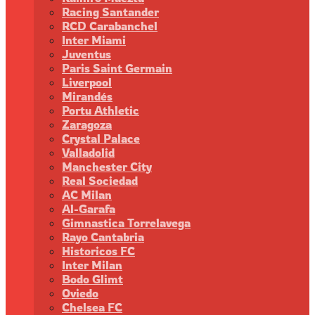
Racing Santander
RCD Carabanchel
Inter Miami
Juventus
Paris Saint Germain
Liverpool
Mirandés
Portu Athletic
Zaragoza
Crystal Palace
Valladolid
Manchester City
Real Sociedad
AC Milan
Al-Garafa
Gimnastica Torrelavega
Rayo Cantabria
Historicos FC
Inter Milan
Bodo Glimt
Oviedo
Chelsea FC