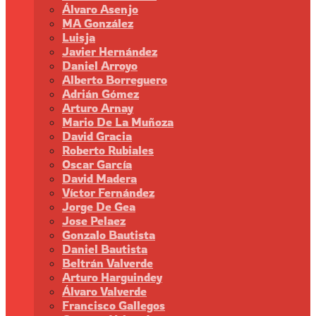
Álvaro Asenjo
MA González
Luisja
Javier Hernández
Daniel Arroyo
Alberto Borreguero
Adrián Gómez
Arturo Arnay
Mario De La Muñoza
David Gracia
Roberto Rubiales
Oscar García
David Madera
Víctor Fernández
Jorge De Gea
Jose Pelaez
Gonzalo Bautista
Daniel Bautista
Beltrán Valverde
Arturo Harguindey
Álvaro Valverde
Francisco Gallegos