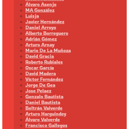
Álvaro Asenjo
MA González
Luisja
Javier Hernández
Daniel Arroyo
Alberto Borreguero
Adrián Gómez
Arturo Arnay
Mario De La Muñoza
David Gracia
Roberto Rubiales
Oscar García
David Madera
Víctor Fernández
Jorge De Gea
Jose Pelaez
Gonzalo Bautista
Daniel Bautista
Beltrán Valverde
Arturo Harguindey
Álvaro Valverde
Francisco Gallegos