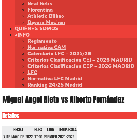
Real Betis
Fiorentina
Athletic Bilbao
Bayern Muchen
QUIÉNES SOMOS
+INFO
Reglamento
Normativa CAM
Calendario LFC – 2025/26
Criterios Clasificación CEI – 2026 MADRID
Criterios Clasificacion CEP – 2026 MADRID
LFC
Normativa LFC Madrid
Ranking 24/25 Madrid
Miguel Angel Nieto vs Alberto Fernández
Detalles
Fecha
Hora
Liga
Temporada
7 de mayo de 2022
17:00
Premier
2021-2022