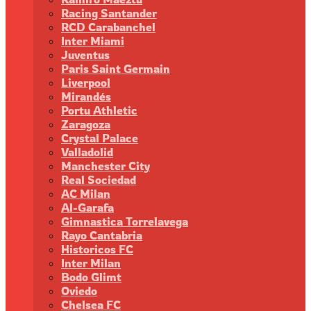
Racing Santander
RCD Carabanchel
Inter Miami
Juventus
Paris Saint Germain
Liverpool
Mirandés
Portu Athletic
Zaragoza
Crystal Palace
Valladolid
Manchester City
Real Sociedad
AC Milan
Al-Garafa
Gimnastica Torrelavega
Rayo Cantabria
Historicos FC
Inter Milan
Bodo Glimt
Oviedo
Chelsea FC