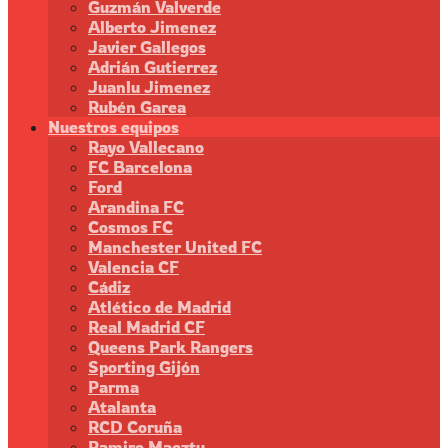
Guzmán Valverde
Alberto Jimenez
Javier Gallegos
Adrián Gutierrez
Juanlu Jimenez
Rubén Garea
Nuestros equipos
Rayo Vallecano
FC Barcelona
Ford
Arandina FC
Cosmos FC
Manchester United FC
Valencia CF
Cádiz
Atlético de Madrid
Real Madrid CF
Queens Park Rangers
Sporting Gijón
Parma
Atalanta
RCD Coruña
Ramiro Maeztu