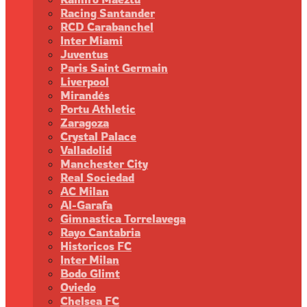
Racing Santander
RCD Carabanchel
Inter Miami
Juventus
Paris Saint Germain
Liverpool
Mirandés
Portu Athletic
Zaragoza
Crystal Palace
Valladolid
Manchester City
Real Sociedad
AC Milan
Al-Garafa
Gimnastica Torrelavega
Rayo Cantabria
Historicos FC
Inter Milan
Bodo Glimt
Oviedo
Chelsea FC