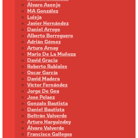
Álvaro Asenjo
MA González
Luisja
Javier Hernández
Daniel Arroyo
Alberto Borreguero
Adrián Gómez
Arturo Arnay
Mario De La Muñoza
David Gracia
Roberto Rubiales
Oscar García
David Madera
Víctor Fernández
Jorge De Gea
Jose Pelaez
Gonzalo Bautista
Daniel Bautista
Beltrán Valverde
Arturo Harguindey
Álvaro Valverde
Francisco Gallegos