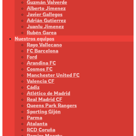
Guzmán Valverde
Alberto Jimenez
Javier Gallegos
Adrián Gutierrez
Juanlu Jimenez
Rubén Garea
Nuestros equipos
Rayo Vallecano
FC Barcelona
Ford
Arandina FC
Cosmos FC
Manchester United FC
Valencia CF
Cádiz
Atlético de Madrid
Real Madrid CF
Queens Park Rangers
Sporting Gijón
Parma
Atalanta
RCD Coruña
Ramiro Maeztu