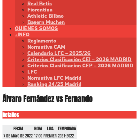
Real Betis
Fiorentina
Athletic Bilbao
Bayern Muchen
QUIÉNES SOMOS
+INFO
Reglamento
Normativa CAM
Calendario LFC – 2025/26
Criterios Clasificación CEI – 2026 MADRID
Criterios Clasificacion CEP – 2026 MADRID
LFC
Normativa LFC Madrid
Ranking 24/25 Madrid
Álvaro Fernández vs Fernando
Detalles
Fecha
Hora
Liga
Temporada
7 de mayo de 2022
17:00
Premier
2021-2022