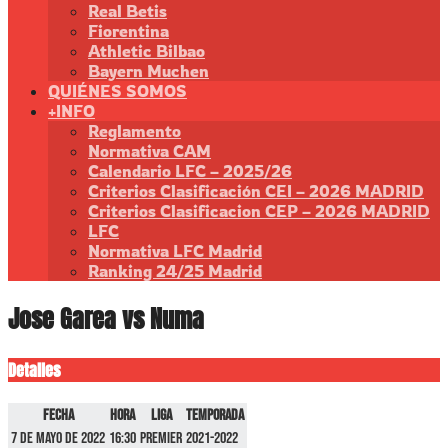
Real Betis
Fiorentina
Athletic Bilbao
Bayern Muchen
QUIÉNES SOMOS
+INFO
Reglamento
Normativa CAM
Calendario LFC – 2025/26
Criterios Clasificación CEI – 2026 MADRID
Criterios Clasificacion CEP – 2026 MADRID
LFC
Normativa LFC Madrid
Ranking 24/25 Madrid
Jose Garea vs Numa
Detalles
Fecha
Hora
Liga
Temporada
7 de mayo de 2022
16:30
Premier
2021-2022