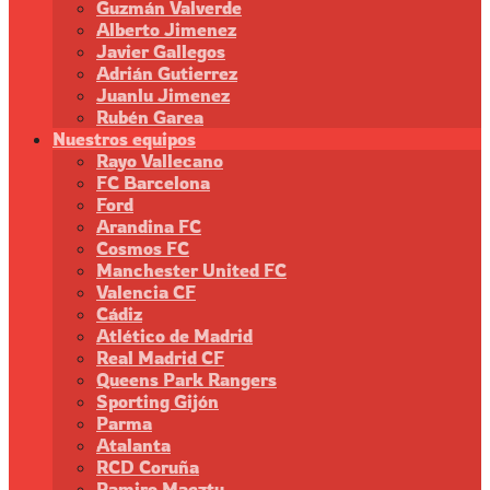
Guzmán Valverde
Alberto Jimenez
Javier Gallegos
Adrián Gutierrez
Juanlu Jimenez
Rubén Garea
Nuestros equipos
Rayo Vallecano
FC Barcelona
Ford
Arandina FC
Cosmos FC
Manchester United FC
Valencia CF
Cádiz
Atlético de Madrid
Real Madrid CF
Queens Park Rangers
Sporting Gijón
Parma
Atalanta
RCD Coruña
Ramiro Maeztu