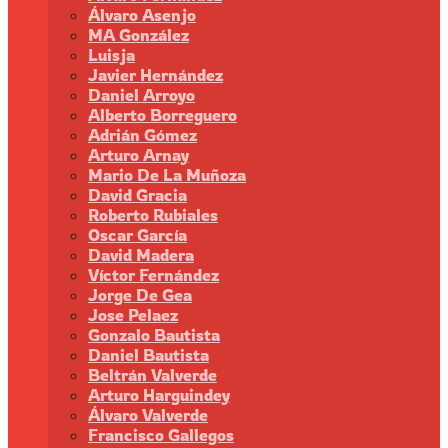
Álvaro Asenjo
MA González
Luisja
Javier Hernández
Daniel Arroyo
Alberto Borreguero
Adrián Gómez
Arturo Arnay
Mario De La Muñoza
David Gracia
Roberto Rubiales
Oscar García
David Madera
Víctor Fernández
Jorge De Gea
Jose Pelaez
Gonzalo Bautista
Daniel Bautista
Beltrán Valverde
Arturo Harguindey
Álvaro Valverde
Francisco Gallegos