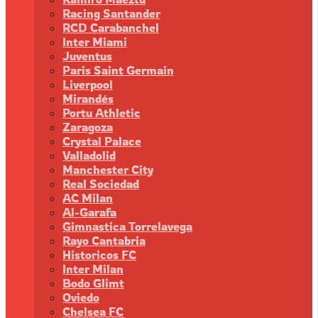
Racing Santander
RCD Carabanchel
Inter Miami
Juventus
Paris Saint Germain
Liverpool
Mirandés
Portu Athletic
Zaragoza
Crystal Palace
Valladolid
Manchester City
Real Sociedad
AC Milan
Al-Garafa
Gimnastica Torrelavega
Rayo Cantabria
Historicos FC
Inter Milan
Bodo Glimt
Oviedo
Chelsea FC