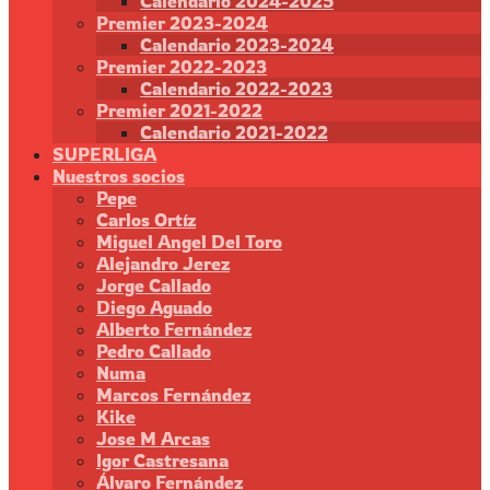
Calendario 2024-2025
Premier 2023-2024
Calendario 2023-2024
Premier 2022-2023
Calendario 2022-2023
Premier 2021-2022
Calendario 2021-2022
SUPERLIGA
Nuestros socios
Pepe
Carlos Ortíz
Miguel Angel Del Toro
Alejandro Jerez
Jorge Callado
Diego Aguado
Alberto Fernández
Pedro Callado
Numa
Marcos Fernández
Kike
Jose M Arcas
Igor Castresana
Álvaro Fernández