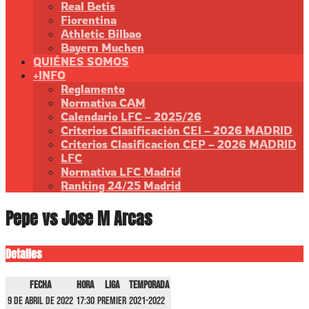
Real Betis
Fiorentina
Athletic Bilbao
Bayern Muchen
QUIÉNES SOMOS
+INFO
Reglamento
Normativa CAM
Calendario LFC – 2025/26
Criterios Clasificación CEI – 2026 MADRID
Criterios Clasificacion CEP – 2026 MADRID
LFC
Normativa LFC Madrid
Ranking 24/25 Madrid
Pepe vs Jose M Arcas
Detalles
Fecha
Hora
Liga
Temporada
9 de abril de 2022
17:30
Premier
2021-2022