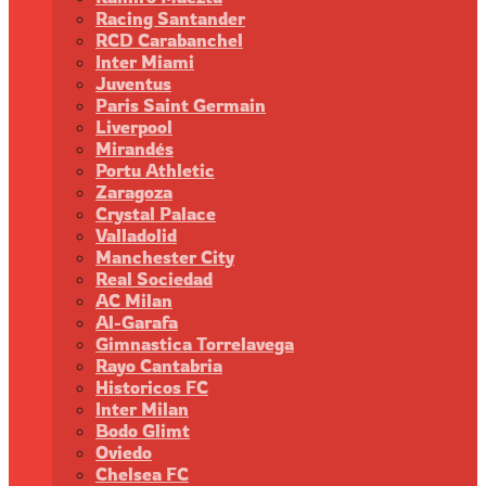
Racing Santander
RCD Carabanchel
Inter Miami
Juventus
Paris Saint Germain
Liverpool
Mirandés
Portu Athletic
Zaragoza
Crystal Palace
Valladolid
Manchester City
Real Sociedad
AC Milan
Al-Garafa
Gimnastica Torrelavega
Rayo Cantabria
Historicos FC
Inter Milan
Bodo Glimt
Oviedo
Chelsea FC