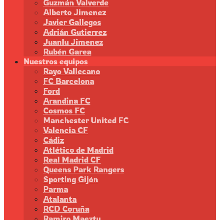
Guzmán Valverde
Alberto Jimenez
Javier Gallegos
Adrián Gutierrez
Juanlu Jimenez
Rubén Garea
Nuestros equipos
Rayo Vallecano
FC Barcelona
Ford
Arandina FC
Cosmos FC
Manchester United FC
Valencia CF
Cádiz
Atlético de Madrid
Real Madrid CF
Queens Park Rangers
Sporting Gijón
Parma
Atalanta
RCD Coruña
Ramiro Maeztu