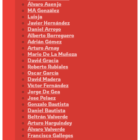
Álvaro Asenjo
MA González
Luisja
Javier Hernández
Daniel Arroyo
Alberto Borreguero
Adrián Gómez
Arturo Arnay
Mario De La Muñoza
David Gracia
Roberto Rubiales
Oscar García
David Madera
Víctor Fernández
Jorge De Gea
Jose Pelaez
Gonzalo Bautista
Daniel Bautista
Beltrán Valverde
Arturo Harguindey
Álvaro Valverde
Francisco Gallegos