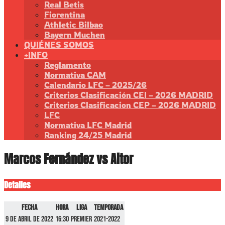
Real Betis
Fiorentina
Athletic Bilbao
Bayern Muchen
QUIÉNES SOMOS
+INFO
Reglamento
Normativa CAM
Calendario LFC – 2025/26
Criterios Clasificación CEI – 2026 MADRID
Criterios Clasificacion CEP – 2026 MADRID
LFC
Normativa LFC Madrid
Ranking 24/25 Madrid
Marcos Fernández vs Aitor
Detalles
Fecha
Hora
Liga
Temporada
9 de abril de 2022
16:30
Premier
2021-2022