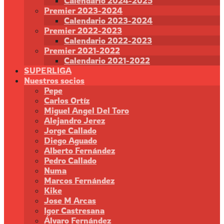
Calendario 2024-2025
Premier 2023-2024
Calendario 2023-2024
Premier 2022-2023
Calendario 2022-2023
Premier 2021-2022
Calendario 2021-2022
SUPERLIGA
Nuestros socios
Pepe
Carlos Ortíz
Miguel Angel Del Toro
Alejandro Jerez
Jorge Callado
Diego Aguado
Alberto Fernández
Pedro Callado
Numa
Marcos Fernández
Kike
Jose M Arcas
Igor Castresana
Álvaro Fernández