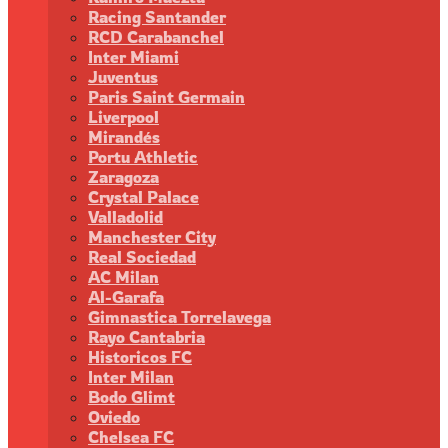
Racing Santander
RCD Carabanchel
Inter Miami
Juventus
Paris Saint Germain
Liverpool
Mirandés
Portu Athletic
Zaragoza
Crystal Palace
Valladolid
Manchester City
Real Sociedad
AC Milan
Al-Garafa
Gimnastica Torrelavega
Rayo Cantabria
Historicos FC
Inter Milan
Bodo Glimt
Oviedo
Chelsea FC