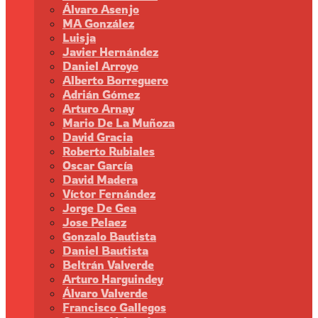
Álvaro Asenjo
MA González
Luisja
Javier Hernández
Daniel Arroyo
Alberto Borreguero
Adrián Gómez
Arturo Arnay
Mario De La Muñoza
David Gracia
Roberto Rubiales
Oscar García
David Madera
Víctor Fernández
Jorge De Gea
Jose Pelaez
Gonzalo Bautista
Daniel Bautista
Beltrán Valverde
Arturo Harguindey
Álvaro Valverde
Francisco Gallegos