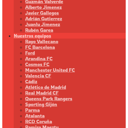
Guzmán Valverde
Alberto Jimenez
Javier Gallegos
Adrián Gutierrez
Juanlu Jimenez
Rubén Garea
Nuestros equipos
Rayo Vallecano
FC Barcelona
Ford
Arandina FC
Cosmos FC
Manchester United FC
Valencia CF
Cádiz
Atlético de Madrid
Real Madrid CF
Queens Park Rangers
Sporting Gijón
Parma
Atalanta
RCD Coruña
Ramiro Maeztu