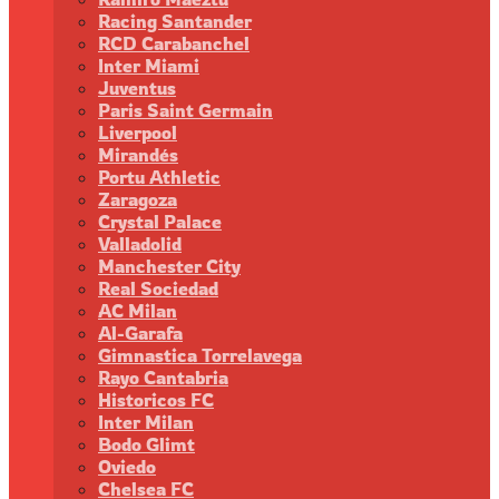
Racing Santander
RCD Carabanchel
Inter Miami
Juventus
Paris Saint Germain
Liverpool
Mirandés
Portu Athletic
Zaragoza
Crystal Palace
Valladolid
Manchester City
Real Sociedad
AC Milan
Al-Garafa
Gimnastica Torrelavega
Rayo Cantabria
Historicos FC
Inter Milan
Bodo Glimt
Oviedo
Chelsea FC