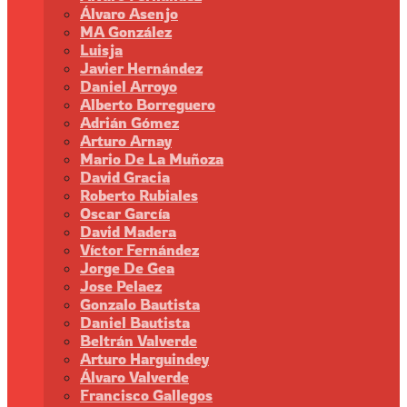
Álvaro Asenjo
MA González
Luisja
Javier Hernández
Daniel Arroyo
Alberto Borreguero
Adrián Gómez
Arturo Arnay
Mario De La Muñoza
David Gracia
Roberto Rubiales
Oscar García
David Madera
Víctor Fernández
Jorge De Gea
Jose Pelaez
Gonzalo Bautista
Daniel Bautista
Beltrán Valverde
Arturo Harguindey
Álvaro Valverde
Francisco Gallegos