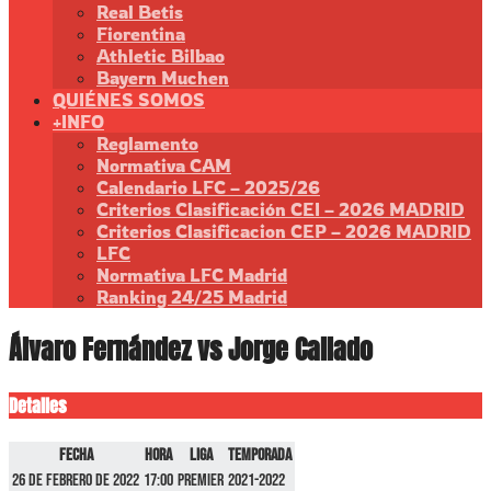
Real Betis
Fiorentina
Athletic Bilbao
Bayern Muchen
QUIÉNES SOMOS
+INFO
Reglamento
Normativa CAM
Calendario LFC – 2025/26
Criterios Clasificación CEI – 2026 MADRID
Criterios Clasificacion CEP – 2026 MADRID
LFC
Normativa LFC Madrid
Ranking 24/25 Madrid
Álvaro Fernández vs Jorge Callado
Detalles
Fecha
Hora
Liga
Temporada
26 de febrero de 2022
17:00
Premier
2021-2022