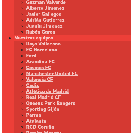
Guzmán Valverde
Alberto Jimenez
Javier Gallegos
Adrián Gutierrez
Juanlu Jimenez
Rubén Garea
Nuestros equipos
Rayo Vallecano
FC Barcelona
Ford
Arandina FC
Cosmos FC
Manchester United FC
Valencia CF
Cádiz
Atlético de Madrid
Real Madrid CF
Queens Park Rangers
Sporting Gijón
Parma
Atalanta
RCD Coruña
Ramiro Maeztu