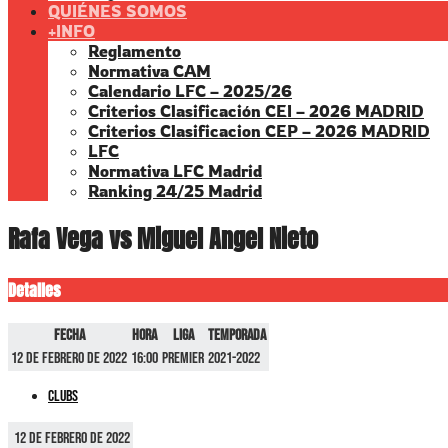
QUIÉNES SOMOS
+INFO
Reglamento
Normativa CAM
Calendario LFC – 2025/26
Criterios Clasificación CEI – 2026 MADRID
Criterios Clasificacion CEP – 2026 MADRID
LFC
Normativa LFC Madrid
Ranking 24/25 Madrid
Rafa Vega vs Miguel Angel Nieto
Detalles
Fecha
Hora
Liga
Temporada
12 de febrero de 2022
16:00
Premier
2021-2022
Clubs
12 de febrero de 2022