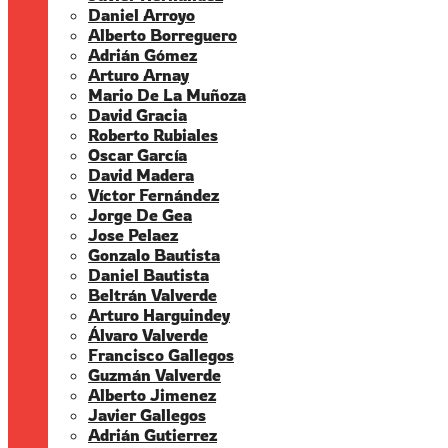
Daniel Arroyo
Alberto Borreguero
Adrián Gómez
Arturo Arnay
Mario De La Muñoza
David Gracia
Roberto Rubiales
Oscar García
David Madera
Víctor Fernández
Jorge De Gea
Jose Pelaez
Gonzalo Bautista
Daniel Bautista
Beltrán Valverde
Arturo Harguindey
Álvaro Valverde
Francisco Gallegos
Guzmán Valverde
Alberto Jimenez
Javier Gallegos
Adrián Gutierrez