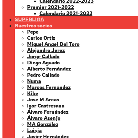
Calendario 2022-2023
Premier 2021-2022
Calendario 2021-2022
SUPERLIGA
Nuestros socios
Pepe
Carlos Ortíz
Miguel Angel Del Toro
Alejandro Jerez
Jorge Callado
Diego Aguado
Alberto Fernández
Pedro Callado
Numa
Marcos Fernández
Kike
Jose M Arcas
Igor Castresana
Álvaro Fernández
Álvaro Asenjo
MA González
Luisja
Javier Hernández