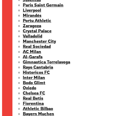
Paris Saint Germain
Liverpool
Mirandés
Portu Athletic
Zaragoza
Crystal Palace
Valladolid
Manchester City
Real Sociedad
AC Milan
Al-Garafa
Gimnastica Torrelavega
Rayo Cantabria
Historicos FC
Inter Milan
Bodo Glimt
Oviedo
Chelsea FC
Real Betis
Fiorentina
Athletic Bilbao
Bayern Muchen