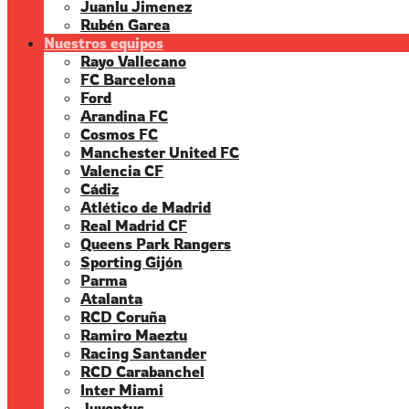
Juanlu Jimenez
Rubén Garea
Nuestros equipos
Rayo Vallecano
FC Barcelona
Ford
Arandina FC
Cosmos FC
Manchester United FC
Valencia CF
Cádiz
Atlético de Madrid
Real Madrid CF
Queens Park Rangers
Sporting Gijón
Parma
Atalanta
RCD Coruña
Ramiro Maeztu
Racing Santander
RCD Carabanchel
Inter Miami
Juventus