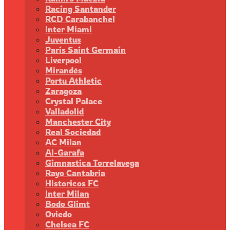
Racing Santander
RCD Carabanchel
Inter Miami
Juventus
Paris Saint Germain
Liverpool
Mirandés
Portu Athletic
Zaragoza
Crystal Palace
Valladolid
Manchester City
Real Sociedad
AC Milan
Al-Garafa
Gimnastica Torrelavega
Rayo Cantabria
Historicos FC
Inter Milan
Bodo Glimt
Oviedo
Chelsea FC