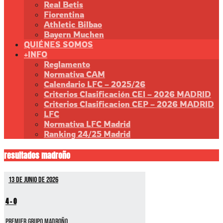
Real Betis
Fiorentina
Athletic Bilbao
Bayern Muchen
QUIÉNES SOMOS
+INFO
Reglamento
Normativa CAM
Calendario LFC – 2025/26
Criterios Clasificación CEI – 2026 MADRID
Criterios Clasificacion CEP – 2026 MADRID
LFC
Normativa LFC Madrid
Ranking 24/25 Madrid
resultados madroño
13 de junio de 2026
4
-
0
Premier GRUPO MADROÑO