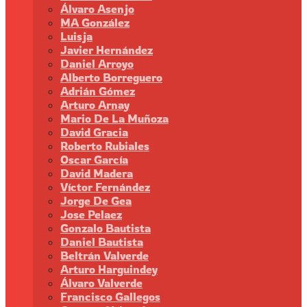
Álvaro Asenjo
MA González
Luisja
Javier Hernández
Daniel Arroyo
Alberto Borreguero
Adrián Gómez
Arturo Arnay
Mario De La Muñoza
David Gracia
Roberto Rubiales
Oscar García
David Madera
Víctor Fernández
Jorge De Gea
Jose Pelaez
Gonzalo Bautista
Daniel Bautista
Beltrán Valverde
Arturo Harguindey
Álvaro Valverde
Francisco Gallegos