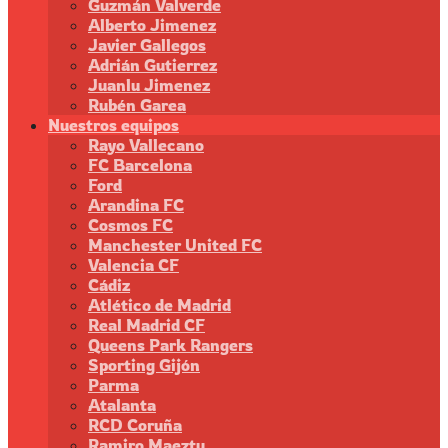
Guzmán Valverde
Alberto Jimenez
Javier Gallegos
Adrián Gutierrez
Juanlu Jimenez
Rubén Garea
Nuestros equipos
Rayo Vallecano
FC Barcelona
Ford
Arandina FC
Cosmos FC
Manchester United FC
Valencia CF
Cádiz
Atlético de Madrid
Real Madrid CF
Queens Park Rangers
Sporting Gijón
Parma
Atalanta
RCD Coruña
Ramiro Maeztu